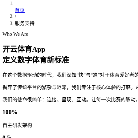
首页
/
服务支持
Who We Are
开云体育App
定义数字体育新标准
在这个数据驱动的时代，我们深知“快”与“准”对于体育爱好者
摒弃了传统平台的繁杂与迟滞，我们专注于核心体验的打磨。
我们的使命很简单：连接、呈现、互动。让每一次比赛的脉动
100%
自主研发架构
0.5s