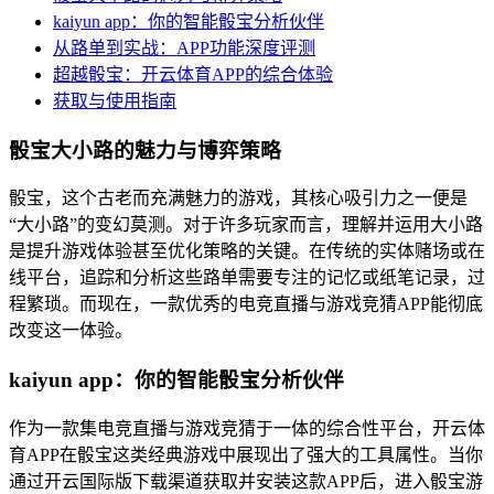
kaiyun app：你的智能骰宝分析伙伴
从路单到实战：APP功能深度评测
超越骰宝：开云体育APP的综合体验
获取与使用指南
骰宝大小路的魅力与博弈策略
骰宝，这个古老而充满魅力的游戏，其核心吸引力之一便是
“大小路”的变幻莫测。对于许多玩家而言，理解并运用大小路
是提升游戏体验甚至优化策略的关键。在传统的实体赌场或在
线平台，追踪和分析这些路单需要专注的记忆或纸笔记录，过
程繁琐。而现在，一款优秀的电竞直播与游戏竞猜APP能彻底
改变这一体验。
kaiyun app：你的智能骰宝分析伙伴
作为一款集电竞直播与游戏竞猜于一体的综合性平台，开云体
育APP在骰宝这类经典游戏中展现出了强大的工具属性。当你
通过开云国际版下载渠道获取并安装这款APP后，进入骰宝游