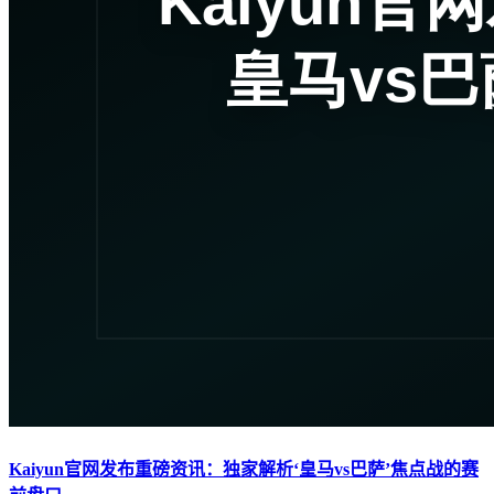
Kaiyun官网发布重磅资讯：独家解析‘皇马vs巴萨’焦点战的赛