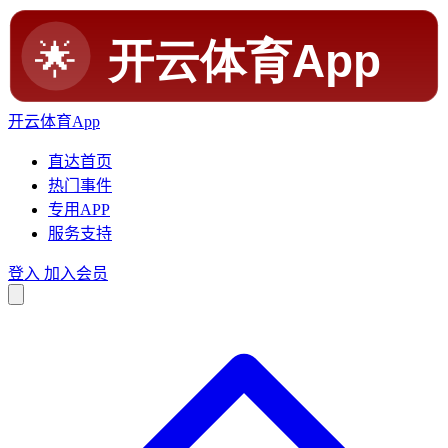
开云体育App
直达首页
热门事件
专用APP
服务支持
登入
加入会员