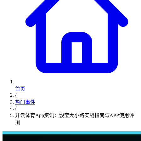
首页
/
热门事件
/
开云体育App资讯：骰宝大小路实战指南与APP使用评
测