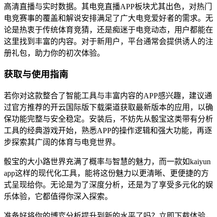
高清直播与实时数据。其电竞直播APP板块尤其出色，对热门
电竞赛事的覆盖和解说安排满足了广大电竞爱好者的需求。无
论是热衷于传统体育竞猜，还是痴迷于电竞动态，用户都能在
这里找到丰富的内容。对于新用户，平台通常会提供诱人的注
册礼包，助力你的初次体验。
获取与使用指南
若你对这款整合了智能工具与丰富内容的APP感兴趣，建议通
过官方推荐的开云国际版下载渠道获取最新版本的应用，以确
保功能完整与安全稳定。安装后，不妨先从骰宝这类带有分析
工具的经典游戏开始，熟悉APP的操作逻辑和强大功能，再逐
步探索其广阔的体育与电竞世界。
骰宝的大小路世界充满了概率与智慧的魅力，而一款如kaiyun
app这样的现代化工具，能将这份魅力以更清晰、更便捷的方
式呈现给你。无论是为了深度分析，还是为了享受多元化的娱
乐体验，它都值得你深入探索。
准备好将你的博弈分析提升到新的水平了吗？立即下载体验，