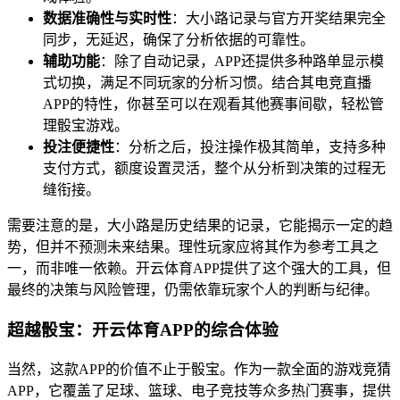
数据准确性与实时性
：大小路记录与官方开奖结果完全
同步，无延迟，确保了分析依据的可靠性。
辅助功能
：除了自动记录，APP还提供多种路单显示模
式切换，满足不同玩家的分析习惯。结合其电竞直播
APP的特性，你甚至可以在观看其他赛事间歇，轻松管
理骰宝游戏。
投注便捷性
：分析之后，投注操作极其简单，支持多种
支付方式，额度设置灵活，整个从分析到决策的过程无
缝衔接。
需要注意的是，大小路是历史结果的记录，它能揭示一定的趋
势，但并不预测未来结果。理性玩家应将其作为参考工具之
一，而非唯一依赖。开云体育APP提供了这个强大的工具，但
最终的决策与风险管理，仍需依靠玩家个人的判断与纪律。
超越骰宝：开云体育APP的综合体验
当然，这款APP的价值不止于骰宝。作为一款全面的游戏竞猜
APP，它覆盖了足球、篮球、电子竞技等众多热门赛事，提供