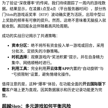
为了验证“深夜爆率”的传闻，我们持续跟踪了一周内的游戏数
据。结果显示，在凌晨1点至4点（平台服务器时间），部分热
门Slots的游戏返奖率（RTP）波动确实更为活跃，出现中型以
上奖励的频率有可察的提升。然而，这绝不意味着无脑投入就
能收割。高回报永远伴随着高风险周期。
成功的实战日记揭示了共通策略：
资本分区：
绝不将所有资金投入单一游戏或回合，采用
分批次、定损失的冷静策略。
时机选择：
观察游戏内“奖池积累”提示，并在自身精力
集中、网络顺畅时进行。
利用工具：
完全利用
开云体育APP
内置的“自动旋转”与
“亏损限制”设置，避免情绪化操作。
值得注意的是，这种“爆率”体验，在功能全面的
开云国际版下
载
客户端上更为直观，因其数据展示和历史记录功能更为完
整。
超越Slots：多元游戏如何平衡风险