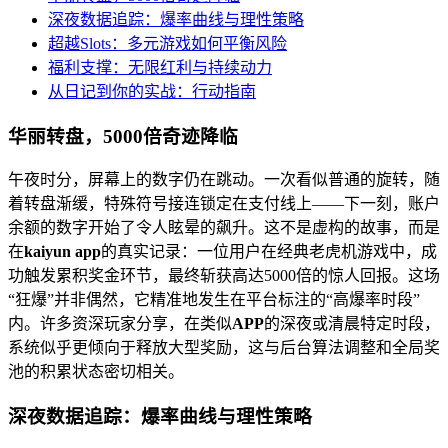
深夜数据追踪：爆率曲线与理性策略
超越Slots：多元游戏如何平衡风险
福利支撑：无限红利与持续动力
从日记到你的实战：行动指南
华丽转盘，5000倍奇迹降临
午夜时分，屏幕上的数字仍在跳动。一次看似普通的旋转，随
着转盘渐缓，特殊符号接连锁定在支付线上——下一刻，账户
余额的数字开始了令人眩晕的飙升。这不是虚构的故事，而是
在
kaiyun app
的真实记录：一位用户在经典老虎机游戏中，成
功触发累积奖金环节，最终斩获高达5000倍的惊人回报。这场
“狂爆”并非偶然，它精准地发生在平台标注的“高爆率时段”
内。许多资深玩家分享，在类似
APP
的深夜或清晨特定时段，
系统似乎更倾向于释放大型奖励，这与后台算法调整和全局奖
池的积累状态密切相关。
深夜数据追踪：爆率曲线与理性策略