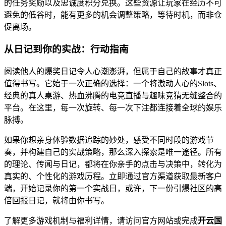
的任务奖励以及忠诚度积分兑换。这些资源让玩家在经历不可
避免的低谷时，能有更多的机会调整策略，等待时机，而非仓
促离场。
从日记到你的实战：行动指南
阅读他人的爆奖日记令人心潮澎湃，但属于自己的故事才真正
值得书写。它始于一次正确的选择：一个将激动人心的Slots、
经典的真人桌游、热血沸腾的电竞直播与趣味竞猜无缝整合的
平台。在这里，每一次旋转、每一次下注都连接着全球的娱乐
脉搏。
如果你想亲身体验数据追踪的妙处，感受不同时段的游戏节
奏，并构建自己的实战策略，那么深入探索是唯一途径。所有
的理论、传闻与日记，都将在你亲手的点击与决策中，转化为
真实的、个性化的游戏历程。立即通过官方渠道获取最新客户
端，开始记录你的第一个实战日，或许，下一份引爆社区的高
倍回报日记，就将由你书写。
了解更多游戏机制与福利详情，请访问官方网站或完成
开云国