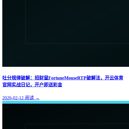
吐分规律破解：招财鼠FortuneMouseRTP破解法，开云体育
官网实战日记，开户即送彩金
2026-02-12
阅读
→