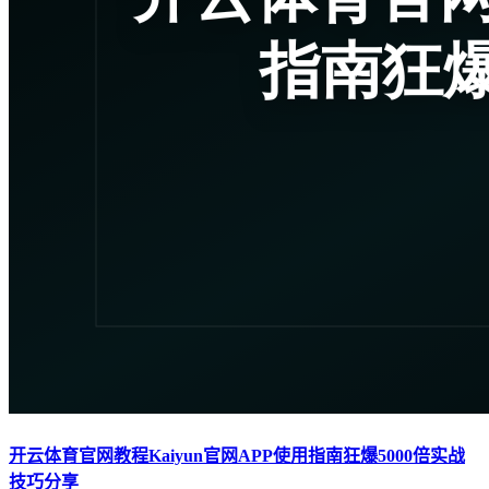
开云体育官网教程Kaiyun官网APP使用指南狂爆5000倍实战
技巧分享